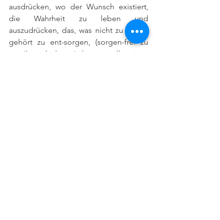
ausdrücken, wo der Wunsch existiert, 
die Wahrheit zu leben und 
auszudrücken, das, was nicht zu einem 
gehört zu ent-sorgen, (sorgen-frei zu 
sein!) und dem Leben in all seinen 
Facetten (Natur, Tiere, Menschen) kein 
Leid (mehr) zu zu fügen. Du bist Liebe, 
und du bist ein großes Wesen. Lebe 
deine Größe, die über deine 
Körperlichkeit hinausgeht. Wenn du sie 
bewusst lebst und bewusst in deiner 
Herzenskraft bist, wirst du spüren, dass 
du ein harmonischeres, wertvolleres, 
glücklicheres und gesünderes Sein 
lebst. Alles, was du bist, ist bereits in dir 
vorhanden in deinem Selbstausdruck 
und dem Wunsche, der dich hier in 
dieses Sein befördert hat. Vertraue 
darum in deine eigene Kraft, in deinen 