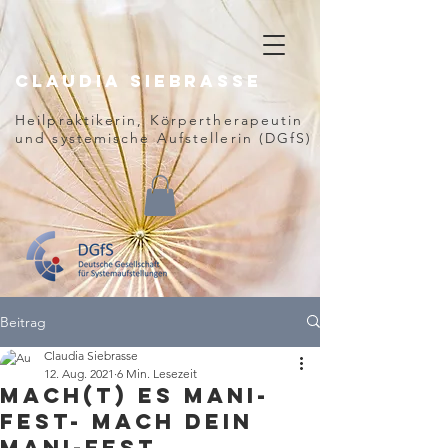
Claudia
Siebrasse
Heilpraktikerin, Körpertherapeutin
und
systemische Aufstellerin (DGfS)
Beitrag
Claudia Siebrasse
12. Aug. 2021
6 Min. Lesezeit
Mach(t) ES mani-
fest- Mach DEIN
Mani-FEST