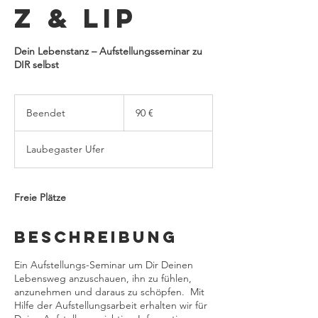
z & LIP
Dein Lebenstanz – Aufstellungsseminar zu
DIR selbst
90
Euro
Beendet
B
90 €
e
e
Laubegaster Ufer
n
d
e
t
Freie Plätze
Beschreibung
Ein Aufstellungs-Seminar um Dir Deinen
Lebensweg anzuschauen, ihn zu fühlen,
anzunehmen und daraus zu schöpfen. Mit
Hilfe der Aufstellungsarbeit erhalten wir für