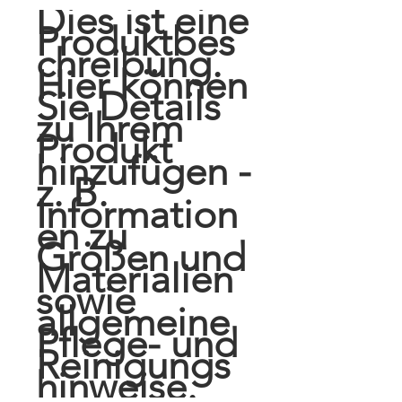
Dies ist eine 
Produktbes
chreibung. 
Hier können 
Sie Details 
zu Ihrem 
Produkt 
hinzufügen - 
z. B. 
Information
en zu 
Größen und 
Materialien 
sowie 
allgemeine 
Pflege- und 
Reinigungs
hinweise.