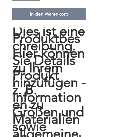
In den Warenkorb
Dies ist eine 
Produktbes
chreibung. 
Hier können 
Sie Details 
zu Ihrem 
Produkt 
hinzufügen - 
z. B. 
Information
en zu 
Größen und 
Materialien 
sowie 
allgemeine 