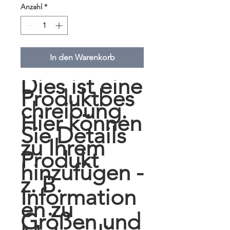
Anzahl
*
In den Warenkorb
Dies ist eine 
Produktbes
chreibung. 
Hier können 
Sie Details 
zu Ihrem 
Produkt 
hinzufügen - 
z. B. 
Information
en zu 
Größen und 