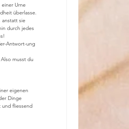
einer Urne 
heit überlasse. 
anstatt sie 
hin durch jedes 
us!
Ver-Antwort-ung 
 Also musst du 
iner eigenen 
oder Dinge 
t und fliessend 