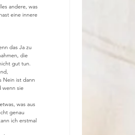
lles andere, was 
hast eine innere 
enn das Ja zu 
nahmen, die 
icht gut tun. 
nd, 
Nein ist dann 
d wenn sie 
 etwas, was aus 
icht genau 
kann ich erstmal 