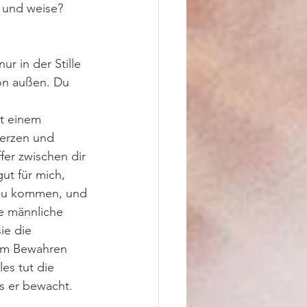
 und weise? 
 in der Stille 
von außen. Du 
it einem 
Herzen und 
er zwischen dir 
gut für mich, 
m zu kommen, und 
e männliche 
ie die 
 im Bewahren 
s tut die 
as er bewacht.