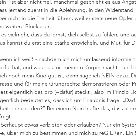
n“ ist aber nicht frei, manchmal geschieht es aus Angst
ass jemand zuerst in die Ablehnung, in den Widerstand,
r nicht in die Freiheit führen, weil er stets neue Opfer 
it weitere Blockaden. 
es vielmehr, dass du lernst, dich selbst zu fühlen, und 
us kannst du erst eine Stärke entwickeln, und Mut, für
: wenn ich weiß - nachdem ich mich umfassend informiert
stoffe hat, und was das mit meinem Körper macht - und i
ich noch mein Kind gut ist, dann sage ich NEIN dazu. D
Strasse und für meine Grundrechte demonstrieren oder P
st eigentlich das pro (=dafür) steckt , also im Prinzip „ic
gentlich bedeutet es, dass ich um Erlaubnis frage: „Darf i
eit entscheiden?“ Bei einem Nein hieße das, dass ich m
fragt.
berhaupt etwas verbieten oder erlauben? Nur ein Syste
abe, über mich zu bestimmen und mich zu reGIERen. Ein 