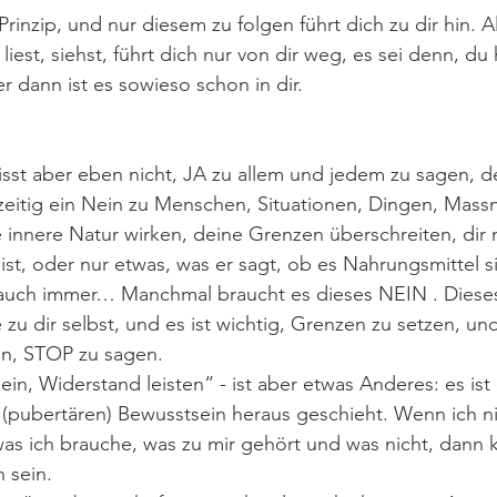
Prinzip, und nur diesem zu folgen führt dich zu dir hin. A
liest, siehst, führt dich nur von dir weg, es sei denn, du 
r dann ist es sowieso schon in dir.
isst aber eben nicht, JA zu allem und jedem zu sagen, d
hzeitig ein Nein zu Menschen, Situationen, Dingen, Mass
innere Natur wirken, deine Grenzen überschreiten, dir n
st, oder nur etwas, was er sagt, ob es Nahrungsmittel si
uch immer… Manchmal braucht es dieses NEIN . Dieses 
 zu dir selbst, und es ist wichtig, Grenzen zu setzen, un
en, STOP zu sagen.
in, Widerstand leisten“ - ist aber etwas Anderes: es ist
(pubertären) Bewusstsein heraus geschieht. Wenn ich n
 was ich brauche, was zu mir gehört und was nicht, dann 
 sein. 