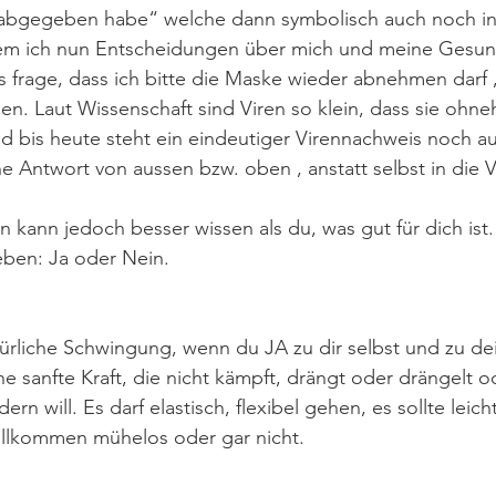
abgegeben habe“ welche dann symbolisch auch noch in 
dem ich nun Entscheidungen über mich und meine Gesund
 frage, dass ich bitte die Maske wieder abnehmen darf , 
gen. Laut Wissenschaft sind Viren so klein, dass sie ohne
 bis heute steht ein eindeutiger Virennachweis noch a
ne Antwort von aussen bzw. oben , anstatt selbst in die 
kann jedoch besser wissen als du, was gut für dich ist.
ben: Ja oder Nein. 
türliche Schwingung, wenn du JA zu dir selbst und zu de
eine sanfte Kraft, die nicht kämpft, drängt oder drängelt 
rn will. Es darf elastisch, flexibel gehen, es sollte leich
llkommen mühelos oder gar nicht.