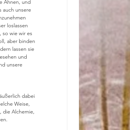
re Ahnen, und 
s auch unsere 
 anzunehmen 
er loslassen 
 so wie wir es 
oll, aber binden 
dern lassen sie 
gesehen und 
nd unsere 
äußerlich dabei 
welche Weise, 
, die Alchemie, 
ren.