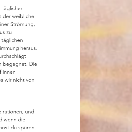
täglichen 
 der weibliche 
iner Strömung, 
us zu 
täglichen 
timmung heraus. 
urchschlägt 
n begegnet. Die 
f innen 
s wir nicht von 
irationen, und 
d wenn die 
nst du spüren, 