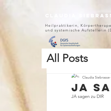
Claudia
Siebras
Heilpraktikerin, Körpertherap
und
systemische Aufstellerin
All Posts
Claudia Siebrasse
JA s
JA sagen zu DIR 