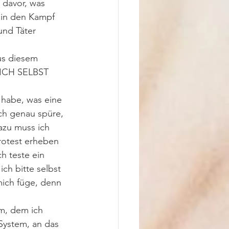
 davor, was 
 in den Kampf 
und Täter 
aus diesem 
 DICH SELBST 
 habe, was eine 
ch genau spüre, 
azu muss ich 
rotest erheben 
h teste ein 
ch bitte selbst 
ich füge, denn 
m, dem ich 
System, an das 