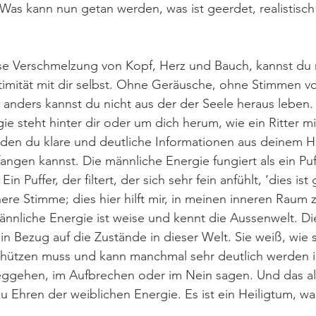
 Was kann nun getan werden, was ist geerdet, realistisch
e Verschmelzung von Kopf, Herz und Bauch, kannst du nur
Intimität mit dir selbst. Ohne Geräusche, ohne Stimmen 
anders kannst du nicht aus der der Seele heraus leben.
ie steht hinter dir oder um dich herum, wie ein Ritter m
 den du klare und deutliche Informationen aus deinem 
gen kannst. Die männliche Energie fungiert als ein Puff
n Puffer, der filtert, der sich sehr fein anfühlt, ‘dies ist 
nere Stimme; dies hier hilft mir, in meinen inneren Rau
männliche Energie ist weise und kennt die Aussenwelt. Di
 in Bezug auf die Zustände in dieser Welt. Sie weiß, wie s
schützen muss und kann manchmal sehr deutlich werden
ggehen, im Aufbrechen oder im Nein sagen. Und das alle
u Ehren der weiblichen Energie. Es ist ein Heiligtum, w