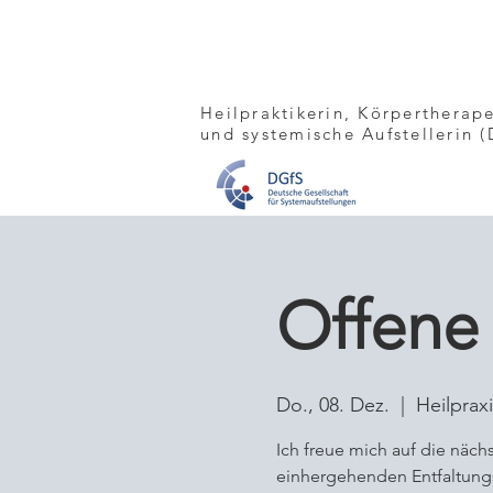
Claudia
Siebras
Heilpraktikerin, Körpertherap
und
systemische Aufstellerin
Offene
Do., 08. Dez.
  |  
Heilprax
Ich freue mich auf die näc