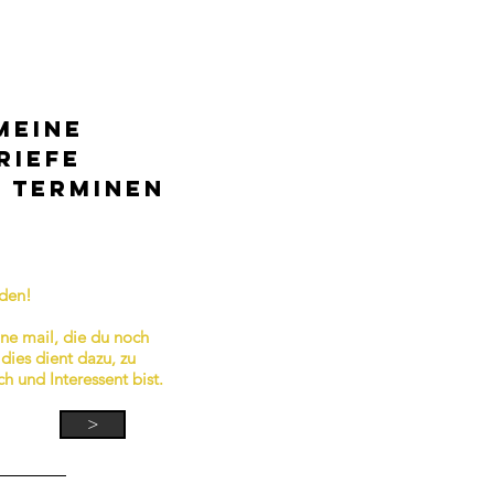
MEINE
RIEFE
N TERMINEN
lden!
e mail, die du noch
dies dient dazu, zu
h und Interessent bist.
>