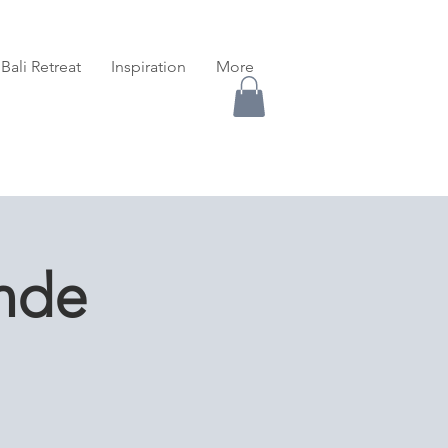
Bali Retreat
Inspiration
More
nde