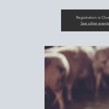
Registration is Clo
See other event