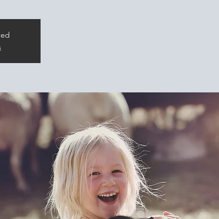
sed
s