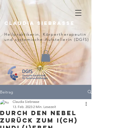
Claudia
Siebrasse
Heilpraktikerin, Körpertherapeutin
und
systemische Aufstellerin (DGfS)
Beitrag
Claudia Siebrasse
13. Feb. 2023
2 Min. Lesezeit
Durch den Nebel
zurück zum I(ch)
undL(I)EBEN