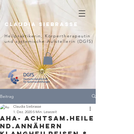
Claudia
Siebrasse
Heilpraktikerin, Körpertherapeutin
und
systemische Aufstellerin (DGfS)
Beitrag
Claudia Siebrasse
1. Dez. 2020
5 Min. Lesezeit
AHA- Achtsam.Heile
nd.Annähern
KlangHeilReisen &