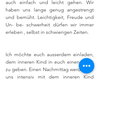
auch einfach und leicht gehen. Wir 
haben uns lange genug angestrengt 
und bemüht. Leichtigkeit, Freude und 
Un- be- schwerheit dürfen wir immer 
erleben , selbst in schwierigen Zeiten.
Ich möchte euch ausserdem einladen, 
dem inneren Kind in euch einen Raum 
zu geben. Einen Nachmittag werden wir 
uns intensiv mit dem inneren Kind 
beschäftigen (Termine s.o.)
Wir werden uns dieses Kind anschauen. 
Schauen, welche Lasten der 
Selbstverurteilung, Zweifel, Ängste, 
Abneigung und des Misstrauens es 
getragen hat, und noch trägt. 